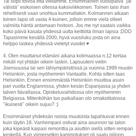
Tai sopii toivoa että vietämme. Ensimmäinen vuosipäivä "jäi
välistä" esikoisen ollessa kaksiviikkoinen. Toinen taisi ihan
rehellisesti vaan unohtua kummaltakin. Kolmannen aikaan
toinen lapsi oli vasta 4-kuinen, jolloin emme vielä olleet
valmiita häntä antamaan hoitoon. Jos me nyt saatais vaikka
koko päivä kasata yhdessä uutta keittiötä ilman lapsia ;DDD
Tapasimme kesällä 2000, hyvä vuosiluku josta on aina
helppo laskea yhdessä vietetyt vuodet ♥
4. Olen muuttanut elämäni aikana kotimaassa n.12 kertaa
mikäli nyt yhtään oikein laskin. Lapsuuteni vietin
Joensuussa tai sen lähiympäristössä ja vuonna 1999 muutin
Helsinkiin, josta myöhemmin Vantaalle. Kohta sitten taas
Helsinkiin. Ennen ensimmäistä Helsinkiin muuttoa asuin
pari vuotta Englannissa, yhden kesän Espanjassa ja yhden
talven Itävallassa. Opiskeluvaihdossa olin myöhemmin
Belgiassa. Mitenköhän tuo paikallaan olo omakotitalossa
"ikuisesti" oikein sujuu? :)
Ensimmäiset yhdeksän noista muutoista tapahtuivat ennen
kuin täytin 18. Vanhempani ostivat aina asunnon tai talon
joka kipeästi kaipasi remonttia ja asuttiin siellä sitten rempan
keskellä. Kun viimeisetkin kammotukset oli saatu piiloon,