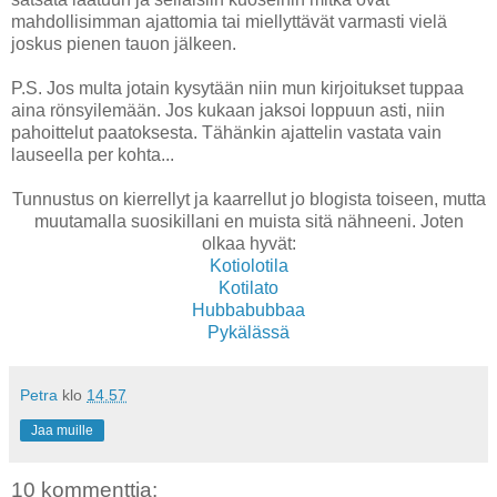
mahdollisimman ajattomia tai miellyttävät varmasti vielä
joskus pienen tauon jälkeen.
P.S. Jos multa jotain kysytään niin mun kirjoitukset tuppaa
aina rönsyilemään. Jos kukaan jaksoi loppuun asti, niin
pahoittelut paatoksesta. Tähänkin ajattelin vastata vain
lauseella per kohta...
Tunnustus on kierrellyt ja kaarrellut jo blogista toiseen, mutta
muutamalla suosikillani en muista sitä nähneeni. Joten
olkaa hyvät:
Kotiolotila
Kotilato
Hubbabubbaa
Pykälässä
Petra
klo
14.57
Jaa muille
10 kommenttia: