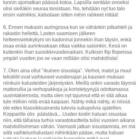
tunnin ajomatkan päässä kotoa. Lapsilla sentään onneksi
olisi sielläkin seuraa toisistaan. No, tehdään nyt tuo talo
ensin valmiiksi, katsotaan sitten mihin rahkeet riittää!
6. Ennen makasin auringossa kun se vähänkin pilkahteli ja
rakastin hellettä. Lasten saamisen jälkeen
helteensietokykyni on kadonnut jonnekin ihan täysin, enkä
osaa enää aurinkoakaan ottaa vaikka saisinkin. Kesä on
kuitenkin ihan suosikkivuodenaikani. Kulkisin flip flopeissa
ympäri vuoden jos se vaan millään olisi mahdollista!
7. Olen aina ollut "ikuinen sisustaja". Verhot, matot ja muut
tekstiilit ovat vaihtuneet vuodenajan ja kausien mukaan
niinkuin kalusteiden järjestyskin. Meillä onkin varasto täynnä
mattorullia ja verhopakkoja ja koristetyynyjä odottamassa
uusintakierrosta, mutta olen nyt tajunnut että ei sitä aikaa
tule milloin niitä enää kaipaan. Nähty mikä nähty, ei niissä
ole edes klassikkoainesta tulevia sukupolvia ajatellen.
Kirpparille olis päästävä... Uuden kodin haluan sisustaa
niin, että tällaisia turhia varastotuotteita tulisi vuosien aikana
mahdollisimman vähän. Varmasti jatkan sisustamista, en mä
siitä vaihtelunhalustani mihinkään pääse, mutta haluan
satsata laatuun ja sellaisiin kuoseihin mitkä ovat