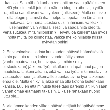
kanssa. Saa nähdä kunhan remontti on saatu päätökseen
että yhdistelenkö jotenkin näiden blogien aiheita ja yritän
rajoittaa sanottavani vain yhteen (julkiseen). Mutta en usko
että blogin pitämistä ihan helpolla lopetan, on tämä niin
mukavaa. On ihana tutustua uusiin ihmisiin, vaikkakin
useimmiten vain virtuaalisesti. Ja saada niitä ideoita,
vertaisutukea, mitä milloinkin ♥ Tervetuloa kurkkimaan myös
noita muita jos kiinnostaa, vaikka melko hiljaista niissä
nykyään onkin!
2. En varsinaisesti odota kuukauden päässä häämöttävää
töihin paluuta reilun kolmen vuoden äitiysloman
(vanhempainvapaa, hoitovapaa ja mihin se nyt
pirstoutukaan) jälkeen. Työpaikallani on tapahtunut paljon
muutoksia taukoni aikana, eikä vanhaa työtäni kiinnostavine
vastuualueineen ja ulkomaille suuntautuvine työmatkoineen
enää ole. Mutta en kyllä jaksa enää olla kotona lastenkaan
kanssa. Luulen että minusta tulee taas parempi äiti kun saan
vähän omaa elämääni takaisin. Eikä se rahakaan huono
juttu ole...
3. Vietämme kahden viikon päästä neljättä hääpäiväämme.