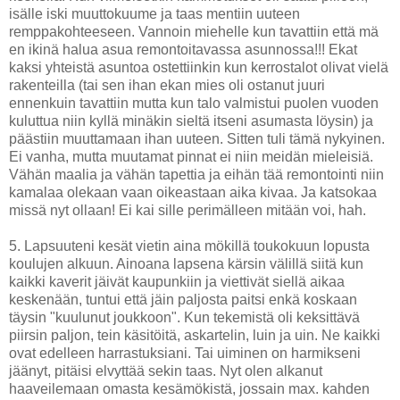
isälle iski muuttokuume ja taas mentiin uuteen
remppakohteeseen. Vannoin miehelle kun tavattiin että mä
en ikinä halua asua remontoitavassa asunnossa!!! Ekat
kaksi yhteistä asuntoa ostettiinkin kun kerrostalot olivat vielä
rakenteilla (tai sen ihan ekan mies oli ostanut juuri
ennenkuin tavattiin mutta kun talo valmistui puolen vuoden
kuluttua niin kyllä minäkin sieltä itseni asumasta löysin) ja
päästiin muuttamaan ihan uuteen. Sitten tuli tämä nykyinen.
Ei vanha, mutta muutamat pinnat ei niin meidän mieleisiä.
Vähän maalia ja vähän tapettia ja eihän tää remontointi niin
kamalaa olekaan vaan oikeastaan aika kivaa. Ja katsokaa
missä nyt ollaan! Ei kai sille perimälleen mitään voi, hah.
5. Lapsuuteni kesät vietin aina mökillä toukokuun lopusta
koulujen alkuun. Ainoana lapsena kärsin välillä siitä kun
kaikki kaverit jäivät kaupunkiin ja viettivät siellä aikaa
keskenään, tuntui että jäin paljosta paitsi enkä koskaan
täysin "kuulunut joukkoon". Kun tekemistä oli keksittävä
piirsin paljon, tein käsitöitä, askartelin, luin ja uin. Ne kaikki
ovat edelleen harrastuksiani. Tai uiminen on harmikseni
jäänyt, pitäisi elvyttää sekin taas. Nyt olen alkanut
haaveilemaan omasta kesämökistä, jossain max. kahden