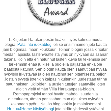
1. Kirjoitan Harakanpesän lisäksi myös kolmea muuta
blogia.
Patalintu ruokablogi
oli se ensimmäinen jota kautta
jäin blogimaailmaan koukkuun. Toinen blogini jossa kirjoitan
meidän lapsista, lastenvaatteista yms on nykyään salasanan
takana. Koin että en halunnut lasten kuvia tai tekemisiä sen
tarkemmin enää julkisella puolella paljastaa enkä ole
päätöstä katunut. Sen blogin kautta olen saanut pari hyvää
nykyisin irl-ystävää ja olen nauttinut sen pitämisestä paljon.
Jostain syystä jotenkin kaipasin kuitenkin uudestaan tänne
satunnaisten lukijoiden ja uusien tuttujen saataville joten
aloitin vielä tämän Villa Harakanpesä-blogin.
Remppaprojekti tarjosi hyvän mahdollisuuden ja
aihealueen, tämän parissahan mun ajatukset nykyään
kokonaan pyörii. Neljäs blogi onkin jo mainitsemani
Huhuu4Home käsityöblogi
jota pidän yhdessä ystäväni