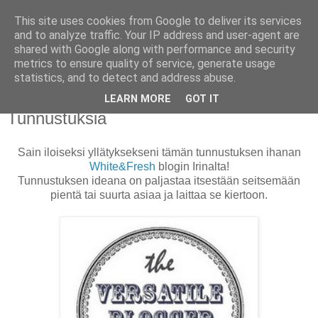
This site uses cookies from Google to deliver its services
PUISTOLASSA
and to analyze traffic. Your IP address and user-agent are
shared with Google along with performance and security
metrics to ensure quality of service, generate usage
BLOG BY PETRA L.
statistics, and to detect and address abuse.
LEARN MORE
GOT IT
torstai 2. elokuuta 2012
Tunnustuksia
Sain iloiseksi yllätyksekseni tämän tunnustuksen ihanan
White&Fresh
blogin Irinalta!
Tunnustuksen ideana on paljastaa itsestään seitsemään
pientä tai suurta asiaa ja laittaa se kiertoon.