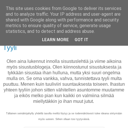
This site uses cookies from Google to deliver its services
PUISTOLASSA
and to analyze traffic. Your IP address and user-agent are
shared with Google along with performance and security
metrics to ensure quality of service, generate usage
BLOG BY PETRA L.
statistics, and to detect and address abuse.
LEARN MORE
GOT IT
keskiviikko 30. toukokuuta 2012
Tyyli
Olen aina lukennut innolla sisustuslehtiä ja viime aikoina
myös sisustusblogeja. Olen kiinnostunut sisustuksesta ja
tykkään sisustaa ihan hulluna, mutta yksi suuri ongelma
mulla on. Se oma vankka, vahva, tunnistettava tyyli multa
puuttuu. Menen kuin tuuliviiri suuntauksesta toiseen. Ihastun
yhteen tyyliin johon sitten vähitellen asuntomme muutamme
ja eikös melko pian kun kaikki on valmiina silmää
miellytäkkin jo ihan muut jutut.
Tällainen seinäkirjahylly yhdellä tasolla meiltä löytyy ja se todennäköisesti tulee ideana siirtymään
myös uuteen. Siihen ollaan tosi tyytyväisiä.