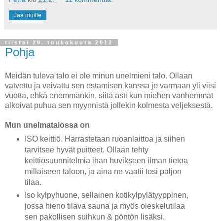
Jaa muille
tiistai 29. toukokuuta 2012
Pohja
Meidän tuleva talo ei ole minun unelmieni talo. Ollaan
vatvottu ja veivattu sen ostamisen kanssa jo varmaan yli viisi
vuotta, ehkä enemmänkin, siitä asti kun miehen vanhemmat
alkoivat puhua sen myynnistä jollekin kolmesta veljeksestä.
Mun unelmatalossa on
ISO keittiö. Harrastetaan ruoanlaittoa ja siihen
tarvitsee hyvät puitteet. Ollaan tehty
keittiösuunnitelmia ihan huvikseen ilman tietoa
millaiseen taloon, ja aina ne vaatii tosi paljon
tilaa.
Iso kylpyhuone, sellainen kotikylpylätyyppinen,
jossa hieno tilava sauna ja myös oleskelutilaa
sen pakollisen suihkun & pöntön lisäksi.