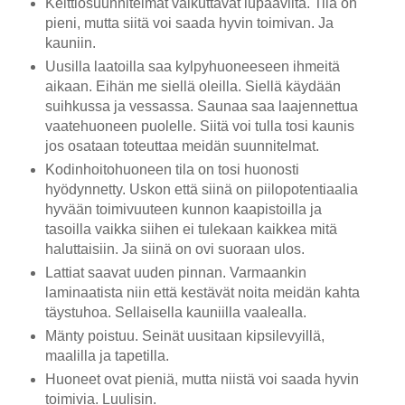
Keittiösuunnitelmat vaikuttavat lupaavilta. Tila on
pieni, mutta siitä voi saada hyvin toimivan. Ja
kauniin.
Uusilla laatoilla saa kylpyhuoneeseen ihmeitä
aikaan. Eihän me siellä oleilla. Siellä käydään
suihkussa ja vessassa. Saunaa saa laajennettua
vaatehuoneen puolelle. Siitä voi tulla tosi kaunis
jos osataan toteuttaa meidän suunnitelmat.
Kodinhoitohuoneen tila on tosi huonosti
hyödynnetty. Uskon että siinä on piilopotentiaalia
hyvään toimivuuteen kunnon kaapistoilla ja
tasoilla vaikka siihen ei tulekaan kaikkea mitä
haluttaisiin. Ja siinä on ovi suoraan ulos.
Lattiat saavat uuden pinnan. Varmaankin
laminaatista niin että kestävät noita meidän kahta
täystuhoa. Sellaisella kauniilla vaalealla.
Mänty poistuu. Seinät uusitaan kipsilevyillä,
maalilla ja tapetilla.
Huoneet ovat pieniä, mutta niistä voi saada hyvin
toimivia. Luulisin.