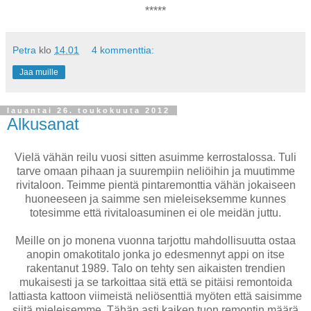
*****
Petra
klo
14.01
4 kommenttia:
Jaa muille
lauantai 26. toukokuuta 2012
Alkusanat
Vielä vähän reilu vuosi sitten asuimme kerrostalossa. Tuli
tarve omaan pihaan ja suurempiin neliöihin ja muutimme
rivitaloon. Teimme pientä pintaremonttia vähän jokaiseen
huoneeseen ja saimme sen mieleiseksemme kunnes
totesimme että rivitaloasuminen ei ole meidän juttu.
Meille on jo monena vuonna tarjottu mahdollisuutta ostaa
anopin omakotitalo jonka jo edesmennyt appi on itse
rakentanut 1989. Talo on tehty sen aikaisten trendien
mukaisesti ja se tarkoittaa sitä että se pitäisi remontoida
lattiasta kattoon viimeistä neliösenttiä myöten että saisimme
siitä mieleisemme. Tähän asti kaiken tuon remontin määrä