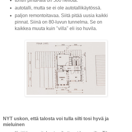
tontin pinta-ala on 500 neliötä.
autotalli, mutta se ei ole autotallikäytössä.
paljon remontoitavaa. Siitä pitää uusia kaikki
pinnat. Siinä on 80-luvun tunnelma. Se on
kaikkea muuta kuin "villa" eli iso huvila.
NYT uskon, että talosta voi tulla silti tosi hyvä ja
mieluinen