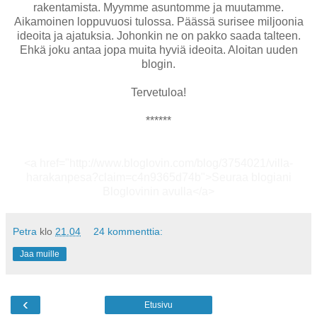
rakentamista. Myymme asuntomme ja muutamme.
Aikamoinen loppuvuosi tulossa. Päässä surisee miljoonia
ideoita ja ajatuksia. Johonkin ne on pakko saada talteen.
Ehkä joku antaa jopa muita hyviä ideoita. Aloitan uuden
blogin.
Tervetuloa!
******
<a href="http://www.bloglovin.com/blog/3754021/villa-
harakanpesa?claim=c4n9365d74b">Seuraa blogiani
Bloglovinin avulla</a>
Petra
klo
21.04
24 kommenttia:
Jaa muille
‹
Etusivu