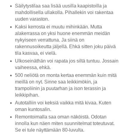
Säilytystilaa saa lisää uusilla kaapistoilla ja
mahdollisella ullakolla. Pihallekin voi rakentaa
uuden varaston.
Kaksi kerrosta ei muutu mihinkään. Mutta
alakerrassa on yksi huone enemmän meidän
nykyiseen verrattuna. Ja siinä on
rakennusoikeutta jäljellä. Ehkä sitten joku päivä
tila kasvaa, ei vielä.
Ulkoseinäthän voi rapata jos siltä tuntuu. Jossain
vaiheessa, ehkä.
500 neliötä on monta kertaa enemmän kuin mitä
meillä on nyt. Sinne saa leikkimökin, ja
trampoliinin ja puutarhan ja ison terassin ja
leikkipihan.
Autotalliin voi keksiä vaikka mitä kivaa. Kuten
oman kuntosalin.
Remontoimalla saa oman näköistä. Odotan
innolla kun näen miten suunnitelmat toteutuvat.
Se ei tule näyttämään 80-luvulta.