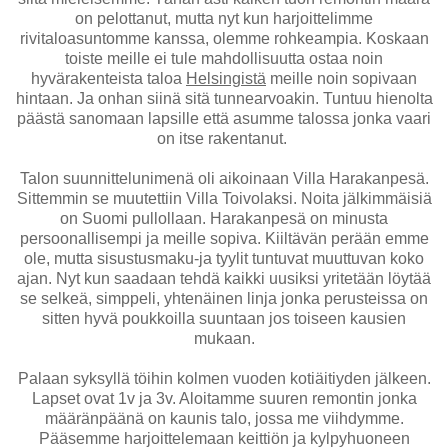
on pelottanut, mutta nyt kun harjoittelimme
rivitaloasuntomme kanssa, olemme rohkeampia. Koskaan
toiste meille ei tule mahdollisuutta ostaa noin
hyvärakenteista taloa
Helsingistä
meille noin sopivaan
hintaan. Ja onhan siinä sitä tunnearvoakin. Tuntuu hienolta
päästä sanomaan lapsille että asumme talossa jonka vaari
on itse rakentanut.
Talon suunnittelunimenä oli aikoinaan Villa Harakanpesä.
Sittemmin se muutettiin Villa Toivolaksi. Noita jälkimmäisiä
on Suomi pullollaan. Harakanpesä on minusta
persoonallisempi ja meille sopiva. Kiiltävän perään emme
ole, mutta sisustusmaku-ja tyylit tuntuvat muuttuvan koko
ajan. Nyt kun saadaan tehdä kaikki uusiksi yritetään löytää
se selkeä, simppeli, yhtenäinen linja jonka perusteissa on
sitten hyvä poukkoilla suuntaan jos toiseen kausien
mukaan.
Palaan syksyllä töihin kolmen vuoden kotiäitiyden jälkeen.
Lapset ovat 1v ja 3v. Aloitamme suuren remontin jonka
määränpäänä on kaunis talo, jossa me viihdymme.
Pääsemme harjoittelemaan keittiön ja kylpyhuoneen