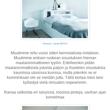
Pinterest, Sarah-097074
Muutimme reilu vuosi sitten kerrostalosta rivitaloon.
Muutimme entisen ruskean sisustuksen hieman
maalaisromattiseen tyyliin. Edelleenkin pidän
maalaisromattisista jutuista paljon ja ihastelen sisustuksia
kauniissa utuisissa kuvissa, mutta jotenkin se ei
kumminkaan ole se meidän juttu. Tällä kertaa mies taisi
kyllästyä vielä minuakin nopeammin.
Ihanaa valkoista eri sävyissä, rosoisia pintoja, vanhan ajan
tunnelmaa