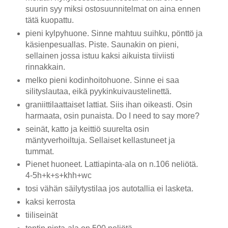
suurin syy miksi ostosuunnitelmat on aina ennen
tätä kuopattu.
pieni kylpyhuone. Sinne mahtuu suihku, pönttö ja
käsienpesuallas. Piste. Saunakin on pieni,
sellainen jossa istuu kaksi aikuista tiiviisti
rinnakkain.
melko pieni kodinhoitohuone. Sinne ei saa
silityslautaa, eikä pyykinkuivaustelinettä.
graniittilaattaiset lattiat. Siis ihan oikeasti. Osin
harmaata, osin punaista. Do I need to say more?
seinät, katto ja keittiö suurelta osin
mäntyverhoiltuja. Sellaiset kellastuneet ja
tummat.
Pienet huoneet. Lattiapinta-ala on n.106 neliötä.
4-5h+k+s+khh+wc
tosi vähän säilytystilaa jos autotallia ei lasketa.
kaksi kerrosta
tiiliseinät