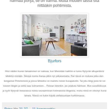
harmaa pohja, se on varma. Mutta muuten tässä sitä
riittääkin pohtimista.
Bjurfors
Hitsi näiden kuvien lainaaminen on vaikeaa, kun läheskään kaikkiin ei tunnu löytyvän alkuperäistä
lähdettä mistään. Siksipä monta ihanaa jäikin nyt julkaisematta. Pari tässä on mukana jotka olen
bongannut Pinterestistä ja joissa lähteeksi on mainittu toinen kuvapalvelin. Tai joku blogi josta tie vei
toiseen blogiin ja sieltä taas kolmanteen... Poistan tietenkin, jos jotakuta häiritsee. Mun suosikkikuvat
ja tyylit löytyvät itseasiassa noista seuraamistani kotimaisista blogeista, mutta niistä en viitsinyt kuvia
lainata. Niissä voi kukin käydä uteliaisuuttaan kurkkimassa.
Petra
klo
21.27
11 kommenttia: