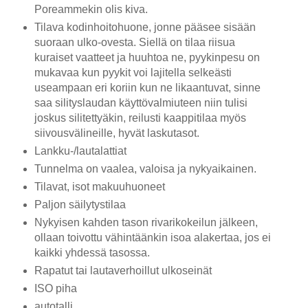
Poreammekin olis kiva.
Tilava kodinhoitohuone, jonne pääsee sisään
suoraan ulko-ovesta. Siellä on tilaa riisua
kuraiset vaatteet ja huuhtoa ne, pyykinpesu on
mukavaa kun pyykit voi lajitella selkeästi
useampaan eri koriin kun ne likaantuvat, sinne
saa silityslaudan käyttövalmiuteen niin tulisi
joskus silitettyäkin, reilusti kaappitilaa myös
siivousvälineille, hyvät laskutasot.
Lankku-/lautalattiat
Tunnelma on vaalea, valoisa ja nykyaikainen.
Tilavat, isot makuuhuoneet
Paljon säilytystilaa
Nykyisen kahden tason rivarikokeilun jälkeen,
ollaan toivottu vähintäänkin isoa alakertaa, jos ei
kaikki yhdessä tasossa.
Rapatut tai lautaverhoillut ulkoseinät
ISO piha
autotalli