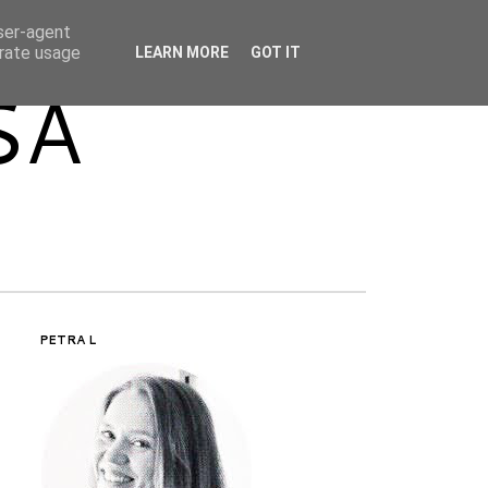
user-agent
erate usage
LEARN MORE
GOT IT
SA
PETRA L