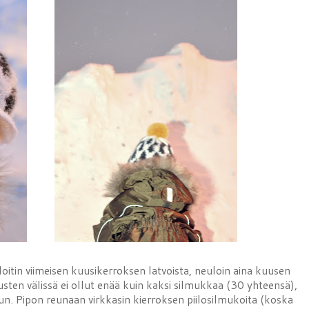
itin viimeisen kuusikerroksen latvoista, neuloin aina kuusen
ten välissä ei ollut enää kuin kaksi silmukkaa (30 yhteensä),
un. Pipon reunaan virkkasin kierroksen piilosilmukoita (koska