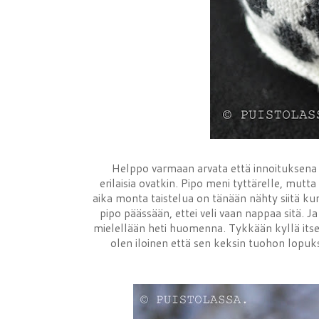
Helppo varmaan arvata että innoituksena
erilaisia ovatkin. Pipo meni tyttärelle, mut
aika monta taistelua on tänään nähty siitä ku
pipo päässään, ettei veli vaan nappaa sitä. Ja
mielellään heti huomenna. Tykkään kyllä itsek
olen iloinen että sen keksin tuohon lopuksi