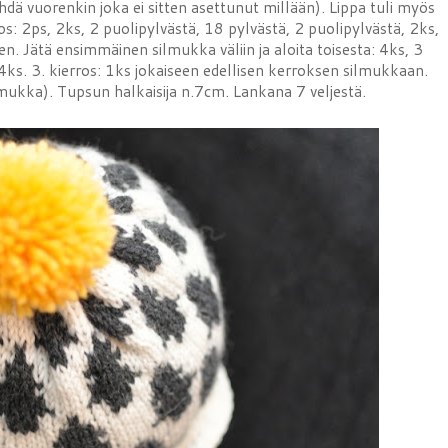
dä vuorenkin joka ei sitten asettunut millään). Lippa tuli myös
: 2ps, 2ks, 2 puolipylvästä, 18 pylvästä, 2 puolipylvästä, 2ks,
n. Jätä ensimmäinen silmukka väliin ja aloita toisesta: 4ks, 3
 4ks. 3. kierros: 1ks jokaiseen edellisen kerroksen silmukkaan.
ilmukka). Tupsun halkaisija n.7cm. Lankana 7 veljestä.