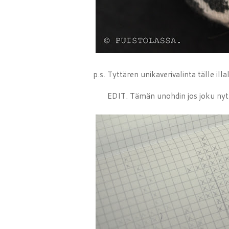
p.s. Tyttären unikaverivalinta tälle ill
EDIT. Tämän unohdin jos joku nyt ha