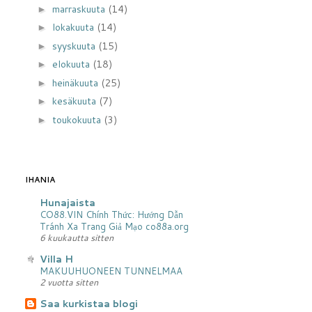
marraskuuta
(14)
►
lokakuuta
(14)
►
syyskuuta
(15)
►
elokuuta
(18)
►
heinäkuuta
(25)
►
kesäkuuta
(7)
►
toukokuuta
(3)
►
IHANIA
Hunajaista
CO88.VIN Chính Thức: Hướng Dẫn
Tránh Xa Trang Giả Mạo co88a.org
6 kuukautta sitten
Villa H
MAKUUHUONEEN TUNNELMAA
2 vuotta sitten
Saa kurkistaa blogi