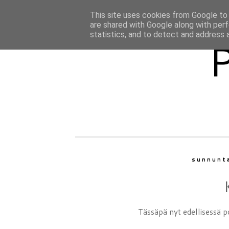
This site uses cookies from Google to d
are shared with Google along with perf
statistics, and to detect and address 
sunnunta
Tässäpä nyt edellisessä p