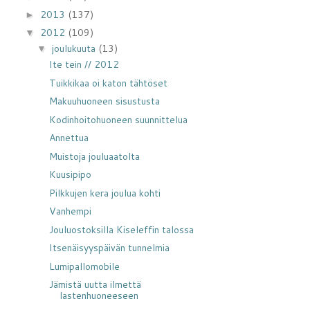
2013
(137)
►
2012
(109)
▼
joulukuuta
(13)
▼
Ite tein // 2012
Tuikkikaa oi katon tähtöset
Makuuhuoneen sisustusta
Kodinhoitohuoneen suunnittelua
Annettua
Muistoja jouluaatolta
Kuusipipo
Pilkkujen kera joulua kohti
Vanhempi
Jouluostoksilla Kiseleffin talossa
Itsenäisyyspäivän tunnelmia
Lumipallomobile
Jämistä uutta ilmettä
lastenhuoneeseen