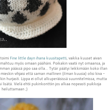
 toimi
Fine little dayn ihana kuusitapetti
, vaikka kuuset aivan
ta mahtuu myös omaan päähäni. Poikakin vaatii nyt omaansa, ja
mman päässä pipo saa olla... Tytär päätyi leikkimään koko illan
 mieskin vihjaisi että saman mallinen (ilman kuusia) olisi kiva -
in hurjasti. Lippa ei ollut alkuperäisissä suunnitelmissa, mutta
 lisätä. Vielä ehtii pukinkonttiin jos alkaa nopeasti puikkoja
heiluttamaan ;)