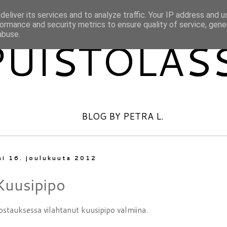
eliver its services and to analyze traffic. Your IP address and 
ormance and security metrics to ensure quality of service, gen
abuse.
PUISTOLAS
BLOG BY PETRA L.
i 16. joulukuuta 2012
Kuusipipo
ostauksessa vilahtanut kuusipipo valmiina.