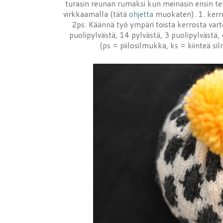
turasin reunan rumaksi kun meinasin ensin teh
virkkaamalla (tätä
ohjetta
muokaten). 1. kerros
2ps. Käännä työ ympäri toista kerrosta varte
puolipylvästä, 14 pylvästä, 3 puolipylvästä,
(ps = piilosilmukka, ks = kiinteä s