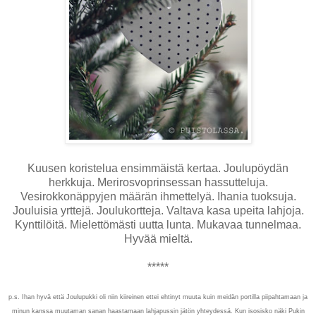
Kuusen koristelua ensimmäistä kertaa. Joulupöydän
herkkuja. Merirosvoprinsessan hassutteluja.
Vesirokkonäppyjen määrän ihmettelyä. Ihania tuoksuja.
Jouluisia yrttejä. Joulukortteja. Valtava kasa upeita lahjoja.
Kynttilöitä. Mielettömästi uutta lunta. Mukavaa tunnelmaa.
Hyvää mieltä.
*****
p.s. Ihan hyvä että Joulupukki oli niin kiireinen ettei ehtinyt muuta kuin meidän portilla piipahtamaan ja
minun kanssa muutaman sanan haastamaan lahjapussin jätön yhteydessä. Kun isosisko näki Pukin