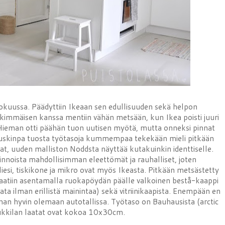
 elokuussa. Päädyttiin Ikeaan sen edullisuuden sekä helpon
lkimmäisen kanssa mentiin vähän metsään, kun Ikea poisti juuri
 Hieman otti päähän tuon uutisen myötä, mutta onneksi pinnat
n tuskinpa tuosta työtasoja kummempaa tekekään mieli pitkään
at, uuden malliston Noddsta näyttää kutakuinkin identtiselle.
pinnoista mahdollisimman eleettömät ja rauhalliset, joten
 liesi, tiskikone ja mikro ovat myös Ikeasta. Pitkään metsästetty
aa saatiin asentamalla ruokapöydän päälle valkoinen bestå-kaappi
mata ilman erillistä mainintaa) sekä vitriinikaapista. Enempään en
ihan hyvin olemaan autotallissa. Työtaso on Bauhausista (arctic
Pukkilan laatat ovat kokoa 10x30cm.