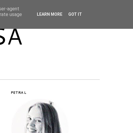
user-agent
erate usage
LEARN MORE
GOT IT
SA
PETRA L