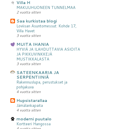
Villa H
MAKUUHUONEEN TUNNELMAA
2 vuotta sitten
Saa kurkistaa blogi
Loviisan Asuntomessut: Kohde 17,
Villa Havet
3 vuotta sitten
MUITA IHANIA
HYVIÄ JA ILAHDUTTAVIA ASIOITA
JA PIKKUVINKKEJÄ
MUSTIKKALASTA
3 vuotta sitten
SATEENKAARIA JA
SERPENTIINIÄ
Rakennuslupa, perustukset ja
pohjakuva
4 vuotta sitten
Hupsistarallaa
Jämälankapaita
4 vuotta sitten
moderni puutalo
Kortteeri Hangossa
4 vuotta sitten