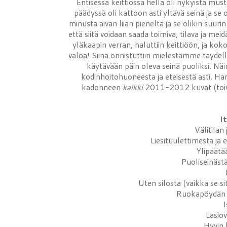
Entisessä keittiössä hella oli nykyistä mus
päädyssä oli kattoon asti yltävä seinä ja se 
minusta aivan liian pieneltä ja se olikin suu
että siitä voidaan saada toimiva, tilava ja mei
yläkaapin verran, haluttiin keittiöön, ja ko
valoa! Siinä onnistuttiin mielestämme täyde
käytävään päin oleva seinä puoliksi. Nä
kodinhoitohuoneesta ja eteisestä asti. H
kadonneen
kaikki
2011-2012 kuvat (toivok
I
Välitilan
Liesituulettimesta ja e
Ylipäätä
Puoliseinäst
Uten silosta (vaikka se sit
Ruokapöydän p
I
Lasiov
Hyvin h