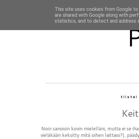
This site uses cookies from Google to d
are shared with Google along with perf
statistics, and to detect and address 
tiista
Keit
Noin sanoisin kovin mielelläni, mutta ei se ih
vieläkään keksitty mitä siihen laittaisi?), pä