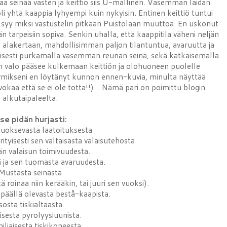
taa seinää vasten ja keittiö siis U-mallinen. Vasemman laidan
oli yhtä kaappia lyhyempi kuin nykyisin. Entinen keittiö tuntui
rin syy miksi vastustelin pitkään Puistolaan muuttoa. En uskonut
dän tarpeisiin sopiva. Senkin uhalla, että kaappitila väheni neljän
ko alakertaan, mahdollisimman paljon tilantuntua, avaruutta ja
llisesti purkamalla vasemman reunan seinä, sekä katkaisemalla
in valo pääsee kulkemaan keittiön ja olohuoneen puolelle
armikseni en löytänyt kunnon ennen-kuvia, minulta näyttää
aa että se ei ole totta!!)... Nämä pari on poimittu blogin
alkutaipaleelta.
tse pidän hurjasti:
 juoksevasta laatoituksesta
rityisesti sen valtaisasta valaisutehosta.
än valaisun toimivuudesta.
ä ja sen tuomasta avaruudesta.
Mustasta seinästä
ä roinaa niin kerääkin, tai juuri sen vuoksi).
äällä olevasta bestå-kaapista.
sosta tiskialtaasta.
isesta pyrolyysiuunista.
iljaisesta tiskikoneesta.