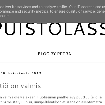
eliver its services and to analyze traffic. Your IP address and 
ormance and security metrics to ensure quality of service, gen
abuse.
PUISTOLAS
BLOG BY PETRA L.
i 30. heinäkuuta 2013
tiö on valmis
an valmis ole vieläkään. Puoliseinän päällyslevy puuttuu (ei olla
ädyn viimeistely uupuu, uunipeltilaatikon etusarja on asentamatta