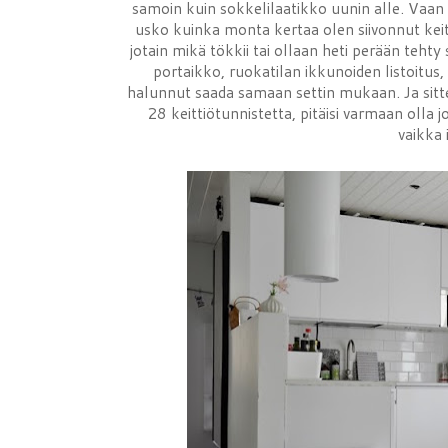
samoin kuin sokkelilaatikko uunin alle. Vaan k
usko kuinka monta kertaa olen siivonnut keitt
jotain mikä tökkii tai ollaan heti perään tehty 
portaikko, ruokatilan ikkunoiden listoitus, 
halunnut saada samaan settin mukaan. Ja sitten
28 keittiötunnistetta, pitäisi varmaan olla 
vaikka 