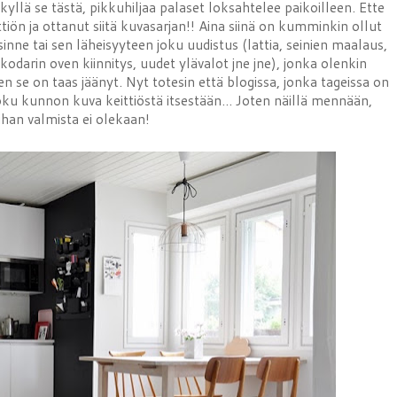
yllä se tästä, pikkuhiljaa palaset loksahtelee paikoilleen. Ette
iön ja ottanut siitä kuvasarjan!! Aina siinä on kumminkin ollut
sinne tai sen läheisyyteen joku uudistus (lattia, seinien maalaus,
kodarin oven kiinnitys, uudet ylävalot jne jne), jonka olenkin
 se on taas jäänyt. Nyt totesin että blogissa, jonka tageissa on
joku kunnon kuva keittiöstä itsestään... Joten näillä mennään,
ihan valmista ei olekaan!