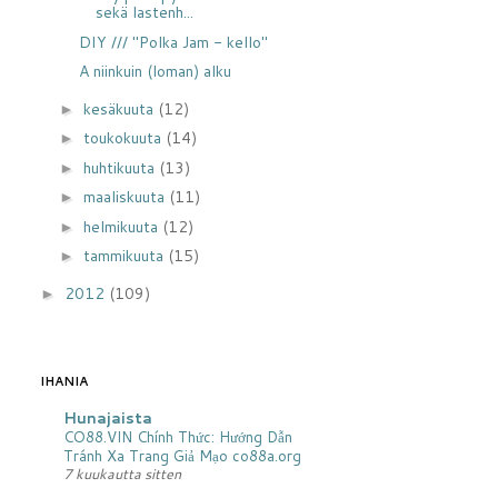
sekä lastenh...
DIY /// "Polka Jam - kello"
A niinkuin (loman) alku
kesäkuuta
(12)
►
toukokuuta
(14)
►
huhtikuuta
(13)
►
maaliskuuta
(11)
►
helmikuuta
(12)
►
tammikuuta
(15)
►
2012
(109)
►
IHANIA
Hunajaista
CO88.VIN Chính Thức: Hướng Dẫn
Tránh Xa Trang Giả Mạo co88a.org
7 kuukautta sitten