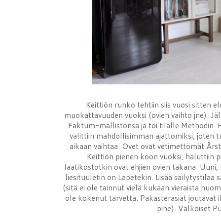
Keittiön runko tehtiin siis vuosi sitten
muokattavuuden vuoksi (ovien vaihto jne). Jä
Faktum-mallistonsa ja toi tilalle Methodin.
valittiin mahdollisimman ajattomiksi, jote
aikaan vaihtaa. Ovet ovat vetimettömät Årst
Keittiön pienen koon vuoksi, haluttiin 
laatikostotkin ovat ehjien ovien takana. Uuni,
liesituuletin on Lapetekin. Lisää säilytystil
(sitä ei ole tainnut vielä kukaan vieraista huo
ole kokenut tarvetta. Pakasterasiat joutavat 
pine). Valkoiset 