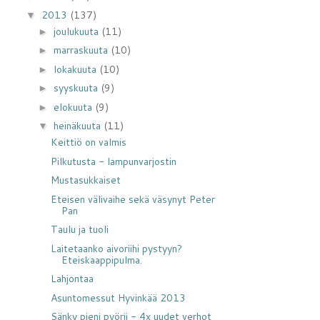
2013
(137)
▼
joulukuuta
(11)
►
marraskuuta
(10)
►
lokakuuta
(10)
►
syyskuuta
(9)
►
elokuuta
(9)
►
heinäkuuta
(11)
▼
Keittiö on valmis
Pilkutusta - lampunvarjostin
Mustasukkaiset
Eteisen välivaihe sekä väsynyt Peter
Pan
Taulu ja tuoli
Laitetaanko aivoriihi pystyyn?
Eteiskaappipulma.
Lahjontaa
Asuntomessut Hyvinkää 2013
Sänky pieni pyörii - 4x uudet verhot