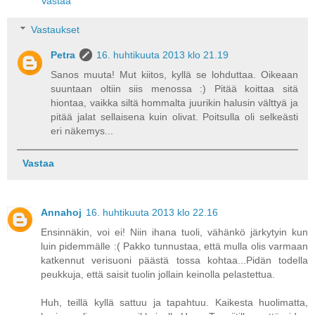
Vastaa
Vastaukset
Petra
16. huhtikuuta 2013 klo 21.19
Sanos muuta! Mut kiitos, kyllä se lohduttaa. Oikeaan
suuntaan oltiin siis menossa :) Pitää koittaa sitä
hiontaa, vaikka siltä hommalta juurikin halusin välttyä ja
pitää jalat sellaisena kuin olivat. Poitsulla oli selkeästi
eri näkemys...
Vastaa
Annahoj
16. huhtikuuta 2013 klo 22.16
Ensinnäkin, voi ei! Niin ihana tuoli, vähänkö järkytyin kun
luin pidemmälle :( Pakko tunnustaa, että mulla olis varmaan
katkennut verisuoni päästä tossa kohtaa...Pidän todella
peukkuja, että saisit tuolin jollain keinolla pelastettua.
Huh, teillä kyllä sattuu ja tapahtuu. Kaikesta huolimatta,