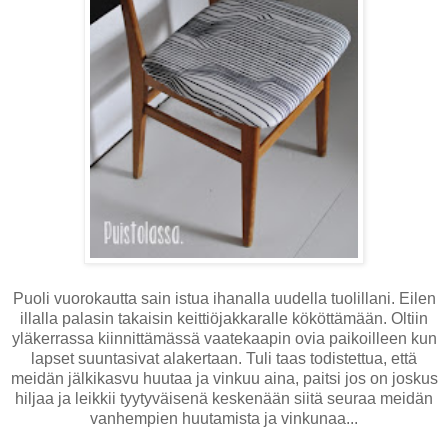
Puoli vuorokautta sain istua ihanalla uudella tuolillani. Eilen
illalla palasin takaisin keittiöjakkaralle kököttämään. Oltiin
yläkerrassa kiinnittämässä vaatekaapin ovia paikoilleen kun
lapset suuntasivat alakertaan. Tuli taas todistettua, että
meidän jälkikasvu huutaa ja vinkuu aina, paitsi jos on joskus
hiljaa ja leikkii tyytyväisenä keskenään siitä seuraa meidän
vanhempien huutamista ja vinkunaa...