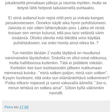
jokaikiseltä pinnaltaan jalkoja ja istuinta myöten, mutta se
tietysti lähti helposti taikasienellä puhtaaksi.
Ei siinä auttanut kuin repiä niitit pois ja viskata kangas
pesukoneeseen. Onneksi näytti aika hyvin puhdistuneen.
Jaloista ei väri sitten lähtenytkään pois. Lakka oli niistä
tosiaan sen verran kulunut, että puu taisi vetäistä värin
sisäänsä. Olisiko ideoita mitä tököttiä voisi käyttää
puhdistukseen, vai onko hionta ainut oikea tie..?
Tuo meidän tänään 2 vuotta täyttävä on muuttunut
varsinaiseksi täystuhoksi. Siskolla on ollut omat oikkunsa,
mutta hallittavissa kuitenkin. Tätä ei pidättele mikään.
Kertoikin itse tuon tuoliepisodin jälkeen nukkumaan
mennessä kuinka : "minä sotken paljon, minä vain sotken".
Kysyin huvikseni, että onko sun elämäntehtävä sotkeminen?
Poika vilkaisi nopeasti ja sanoi vakavalla äänellä: "Joo-o,
minun tehtävä on sotkea aina!". Silloin kyllä väkisinkin
nauratti.
Petra
klo
17.58