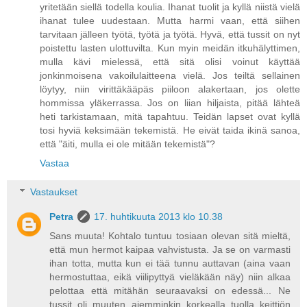
yritetään siellä todella koulia. Ihanat tuolit ja kyllä niistä vielä
ihanat tulee uudestaan. Mutta harmi vaan, että siihen
tarvitaan jälleen työtä, työtä ja työtä. Hyvä, että tussit on nyt
poistettu lasten ulottuvilta. Kun myin meidän itkuhälyttimen,
mulla kävi mielessä, että sitä olisi voinut käyttää
jonkinmoisena vakoilulaitteena vielä. Jos teiltä sellainen
löytyy, niin virittäkääpäs piiloon alakertaan, jos olette
hommissa yläkerrassa. Jos on liian hiljaista, pitää lähteä
heti tarkistamaan, mitä tapahtuu. Teidän lapset ovat kyllä
tosi hyviä keksimään tekemistä. He eivät taida ikinä sanoa,
että "äiti, mulla ei ole mitään tekemistä"?
Vastaa
Vastaukset
Petra
17. huhtikuuta 2013 klo 10.38
Sans muuta! Kohtalo tuntuu tosiaan olevan sitä mieltä,
että mun hermot kaipaa vahvistusta. Ja se on varmasti
ihan totta, mutta kun ei tää tunnu auttavan (aina vaan
hermostuttaa, eikä viilipyttyä vieläkään näy) niin alkaa
pelottaa että mitähän seuraavaksi on edessä... Ne
tussit oli muuten aiemminkin korkealla tuolla keittiön