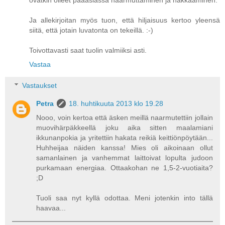
ovatkin olleet pääasiassa naarmuttaminen ja hakkaaminen.
Ja allekirjoitan myös tuon, että hiljaisuus kertoo yleensä
siitä, että jotain luvatonta on tekeillä. :-)
Toivottavasti saat tuolin valmiiksi asti.
Vastaa
Vastaukset
Petra
18. huhtikuuta 2013 klo 19.28
Nooo, voin kertoa että äsken meillä naarmutettiin jollain
muovihärpäkkeellä joku aika sitten maalamiani
ikkunanpokia ja yritettiin hakata reikiä keittiönpöytään...
Huhheijaa näiden kanssa! Mies oli aikoinaan ollut
samanlainen ja vanhemmat laittoivat lopulta judoon
purkamaan energiaa. Ottaakohan ne 1,5-2-vuotiaita?
;D
Tuoli saa nyt kyllä odottaa. Meni jotenkin into tällä
haavaa...