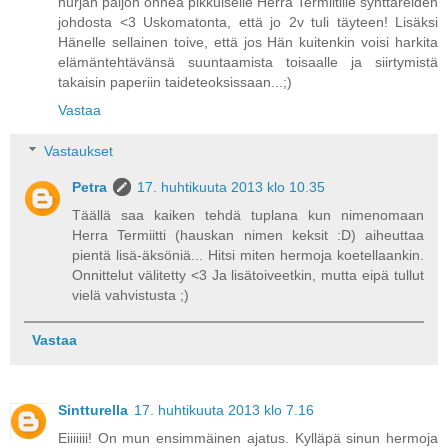
hurjan paljon onnea pikkuiselle Herra Termiitille synttäreiden
johdosta <3 Uskomatonta, että jo 2v tuli täyteen! Lisäksi
Hänelle sellainen toive, että jos Hän kuitenkin voisi harkita
elämäntehtävänsä suuntaamista toisaalle ja siirtymistä
takaisin paperiin taideteoksissaan...;)
Vastaa
Vastaukset
Petra
17. huhtikuuta 2013 klo 10.35
Täällä saa kaiken tehdä tuplana kun nimenomaan
Herra Termiitti (hauskan nimen keksit :D) aiheuttaa
pientä lisä-äksöniä... Hitsi miten hermoja koetellaankin.
Onnittelut välitetty <3 Ja lisätoiveetkin, mutta eipä tullut
vielä vahvistusta ;)
Vastaa
Sintturella
17. huhtikuuta 2013 klo 7.16
Eiiiiiii! On mun ensimmäinen ajatus. Kylläpä sinun hermoja