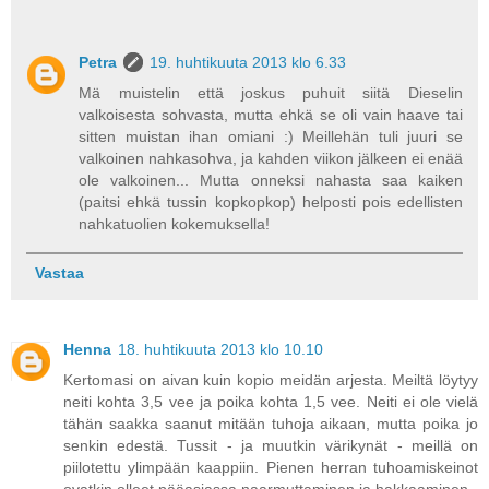
Petra
19. huhtikuuta 2013 klo 6.33
Mä muistelin että joskus puhuit siitä Dieselin
valkoisesta sohvasta, mutta ehkä se oli vain haave tai
sitten muistan ihan omiani :) Meillehän tuli juuri se
valkoinen nahkasohva, ja kahden viikon jälkeen ei enää
ole valkoinen... Mutta onneksi nahasta saa kaiken
(paitsi ehkä tussin kopkopkop) helposti pois edellisten
nahkatuolien kokemuksella!
Vastaa
Henna
18. huhtikuuta 2013 klo 10.10
Kertomasi on aivan kuin kopio meidän arjesta. Meiltä löytyy
neiti kohta 3,5 vee ja poika kohta 1,5 vee. Neiti ei ole vielä
tähän saakka saanut mitään tuhoja aikaan, mutta poika jo
senkin edestä. Tussit - ja muutkin värikynät - meillä on
piilotettu ylimpään kaappiin. Pienen herran tuhoamiskeinot