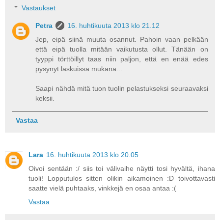
Vastaukset
Petra
16. huhtikuuta 2013 klo 21.12
Jep, eipä siinä muuta osannut. Pahoin vaan pelkään
että eipä tuolla mitään vaikutusta ollut. Tänään on
tyyppi törttöillyt taas niin paljon, että en enää edes
pysynyt laskuissa mukana...
Saapi nähdä mitä tuon tuolin pelastukseksi seuraavaksi
keksii.
Vastaa
Lara
16. huhtikuuta 2013 klo 20.05
Oivoi sentään :/ siis toi välivaihe näytti tosi hyvältä, ihana
tuoli! Lopputulos sitten olikin aikamoinen :D toivottavasti
saatte vielä puhtaaks, vinkkejä en osaa antaa :(
Vastaa