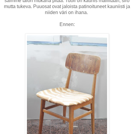
saimme talon mukana pitää. Tuoli on kaunis malliltaan, siro
mutta tukeva. Puuosat ovat jaloista patinoituneet kauniisti ja
niiden väri on ihana.
Ennen: