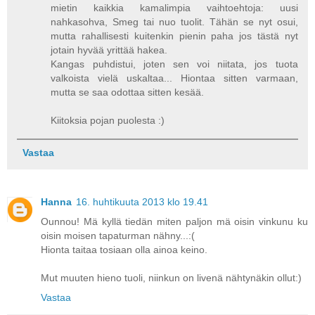
mietin kaikkia kamalimpia vaihtoehtoja: uusi
nahkasohva, Smeg tai nuo tuolit. Tähän se nyt osui,
mutta rahallisesti kuitenkin pienin paha jos tästä nyt
jotain hyvää yrittää hakea.
Kangas puhdistui, joten sen voi niitata, jos tuota
valkoista vielä uskaltaa... Hiontaa sitten varmaan,
mutta se saa odottaa sitten kesää.
Kiitoksia pojan puolesta :)
Vastaa
Hanna
16. huhtikuuta 2013 klo 19.41
Ounnou! Mä kyllä tiedän miten paljon mä oisin vinkunu ku
oisin moisen tapaturman nähny...:(
Hionta taitaa tosiaan olla ainoa keino.
Mut muuten hieno tuoli, niinkun on livenä nähtynäkin ollut:)
Vastaa