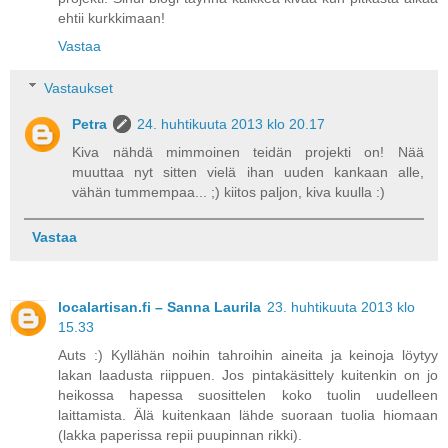
ehtii kurkkimaan!
Vastaa
Vastaukset
Petra
24. huhtikuuta 2013 klo 20.17
Kiva nähdä mimmoinen teidän projekti on! Nää
muuttaa nyt sitten vielä ihan uuden kankaan alle,
vähän tummempaa... ;) kiitos paljon, kiva kuulla :)
Vastaa
localartisan.fi – Sanna Laurila
23. huhtikuuta 2013 klo
15.33
Auts :) Kyllähän noihin tahroihin aineita ja keinoja löytyy
lakan laadusta riippuen. Jos pintakäsittely kuitenkin on jo
heikossa hapessa suosittelen koko tuolin uudelleen
laittamista. Älä kuitenkaan lähde suoraan tuolia hiomaan
(lakka paperissa repii puupinnan rikki).