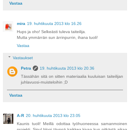
Vastaa
mira
19. huhtikuuta 2013 klo 16.26
Hups ja oho! Selkeästi tuleva taiteilija.
Mutta ymmärrän sun ärrinpurrin, ihana tuoli!
Vastaa
Vastaukset
Petra
19. huhtikuuta 2013 klo 20.36
Tässähän sitä on sitten materiaalia kuuluisan taiteilijan
juhlavuosi-muisteloihin ;D
Vastaa
A-R
20. huhtikuuta 2013 klo 23.05
Kaunis tuoli! Meillä odottaa työhuoneessa samanmoinen
projekti. Sinul blogi täynnä kaikkea kivaa kun pitkästä aikaa