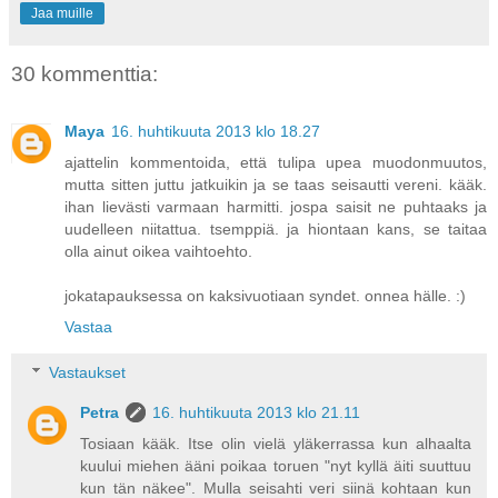
Jaa muille
30 kommenttia:
Maya
16. huhtikuuta 2013 klo 18.27
ajattelin kommentoida, että tulipa upea muodonmuutos,
mutta sitten juttu jatkuikin ja se taas seisautti vereni. kääk.
ihan lievästi varmaan harmitti. jospa saisit ne puhtaaks ja
uudelleen niitattua. tsemppiä. ja hiontaan kans, se taitaa
olla ainut oikea vaihtoehto.
jokatapauksessa on kaksivuotiaan syndet. onnea hälle. :)
Vastaa
Vastaukset
Petra
16. huhtikuuta 2013 klo 21.11
Tosiaan kääk. Itse olin vielä yläkerrassa kun alhaalta
kuului miehen ääni poikaa toruen "nyt kyllä äiti suuttuu
kun tän näkee". Mulla seisahti veri siinä kohtaan kun