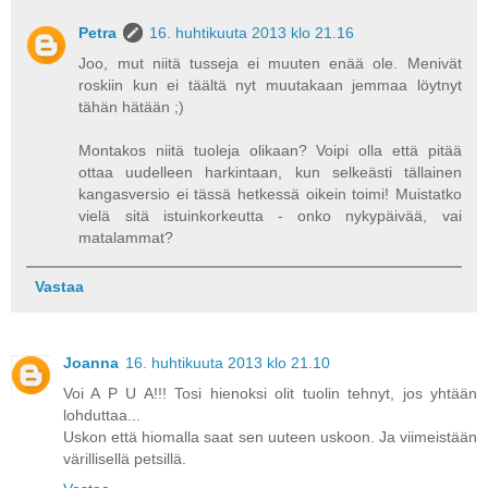
Petra
16. huhtikuuta 2013 klo 21.16
Joo, mut niitä tusseja ei muuten enää ole. Menivät
roskiin kun ei täältä nyt muutakaan jemmaa löytnyt
tähän hätään ;)
Montakos niitä tuoleja olikaan? Voipi olla että pitää
ottaa uudelleen harkintaan, kun selkeästi tällainen
kangasversio ei tässä hetkessä oikein toimi! Muistatko
vielä sitä istuinkorkeutta - onko nykypäivää, vai
matalammat?
Vastaa
Joanna
16. huhtikuuta 2013 klo 21.10
Voi A P U A!!! Tosi hienoksi olit tuolin tehnyt, jos yhtään
lohduttaa...
Uskon että hiomalla saat sen uuteen uskoon. Ja viimeistään
värillisellä petsillä.