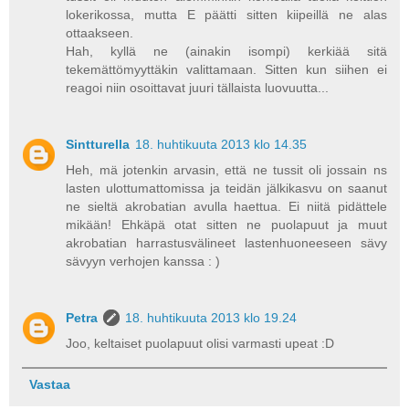
lokerikossa, mutta E päätti sitten kiipeillä ne alas
ottaakseen.
Hah, kyllä ne (ainakin isompi) kerkiää sitä
tekemättömyyttäkin valittamaan. Sitten kun siihen ei
reagoi niin osoittavat juuri tällaista luovuutta...
Sintturella
18. huhtikuuta 2013 klo 14.35
Heh, mä jotenkin arvasin, että ne tussit oli jossain ns
lasten ulottumattomissa ja teidän jälkikasvu on saanut
ne sieltä akrobatian avulla haettua. Ei niitä pidättele
mikään! Ehkäpä otat sitten ne puolapuut ja muut
akrobatian harrastusvälineet lastenhuoneeseen sävy
sävyyn verhojen kanssa : )
Petra
18. huhtikuuta 2013 klo 19.24
Joo, keltaiset puolapuut olisi varmasti upeat :D
Vastaa