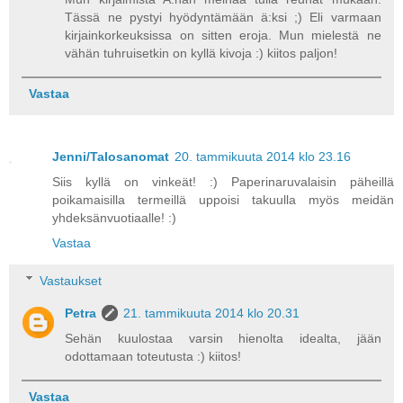
Tässä ne pystyi hyödyntämään ä:ksi ;) Eli varmaan
kirjainkorkeuksissa on sitten eroja. Mun mielestä ne
vähän tuhruisetkin on kyllä kivoja :) kiitos paljon!
Vastaa
Jenni/Talosanomat
20. tammikuuta 2014 klo 23.16
Siis kyllä on vinkeät! :) Paperinaruvalaisin päheillä
poikamaisilla termeillä uppoisi takuulla myös meidän
yhdeksänvuotiaalle! :)
Vastaa
Vastaukset
Petra
21. tammikuuta 2014 klo 20.31
Sehän kuulostaa varsin hienolta idealta, jään
odottamaan toteutusta :) kiitos!
Vastaa