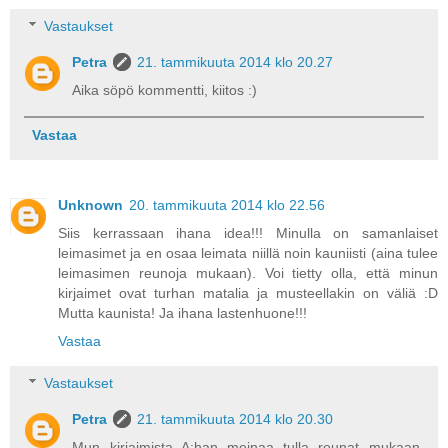
Vastaukset
Petra
21. tammikuuta 2014 klo 20.27
Aika söpö kommentti, kiitos :)
Vastaa
Unknown
20. tammikuuta 2014 klo 22.56
Siis kerrassaan ihana idea!!! Minulla on samanlaiset
leimasimet ja en osaa leimata niillä noin kauniisti (aina tulee
leimasimen reunoja mukaan). Voi tietty olla, että minun
kirjaimet ovat turhan matalia ja musteellakin on väliä :D
Mutta kaunista! Ja ihana lastenhuone!!!
Vastaa
Vastaukset
Petra
21. tammikuuta 2014 klo 20.30
Mun kirjaimista A:han meinaa tulla reunat mukaan.