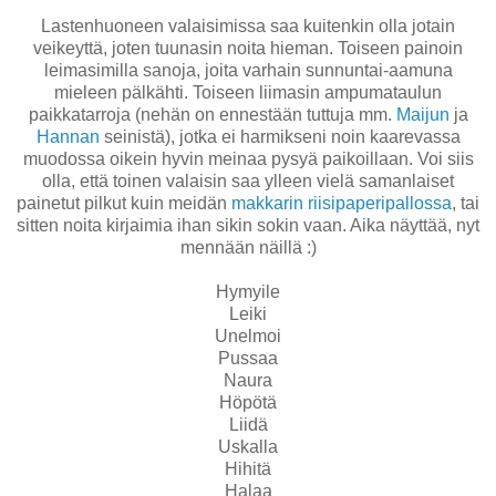
Lastenhuoneen valaisimissa saa kuitenkin olla jotain
veikeyttä, joten tuunasin noita hieman. Toiseen painoin
leimasimilla sanoja, joita varhain sunnuntai-aamuna
mieleen pälkähti. Toiseen liimasin ampumataulun
paikkatarroja (nehän on ennestään tuttuja mm.
Maijun
ja
Hannan
seinistä), jotka ei harmikseni noin kaarevassa
muodossa oikein hyvin meinaa pysyä paikoillaan. Voi siis
olla, että toinen valaisin saa ylleen vielä samanlaiset
painetut pilkut kuin meidän
makkarin riisipaperipallossa
, tai
sitten noita kirjaimia ihan sikin sokin vaan. Aika näyttää, nyt
mennään näillä :)
Hymyile
Leiki
Unelmoi
Pussaa
Naura
Höpötä
Liidä
Uskalla
Hihitä
Halaa