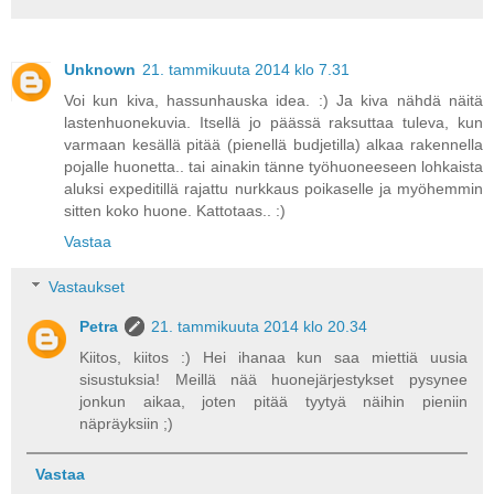
Unknown
21. tammikuuta 2014 klo 7.31
Voi kun kiva, hassunhauska idea. :) Ja kiva nähdä näitä
lastenhuonekuvia. Itsellä jo päässä raksuttaa tuleva, kun
varmaan kesällä pitää (pienellä budjetilla) alkaa rakennella
pojalle huonetta.. tai ainakin tänne työhuoneeseen lohkaista
aluksi expeditillä rajattu nurkkaus poikaselle ja myöhemmin
sitten koko huone. Kattotaas.. :)
Vastaa
Vastaukset
Petra
21. tammikuuta 2014 klo 20.34
Kiitos, kiitos :) Hei ihanaa kun saa miettiä uusia
sisustuksia! Meillä nää huonejärjestykset pysynee
jonkun aikaa, joten pitää tyytyä näihin pieniin
näpräyksiin ;)
Vastaa