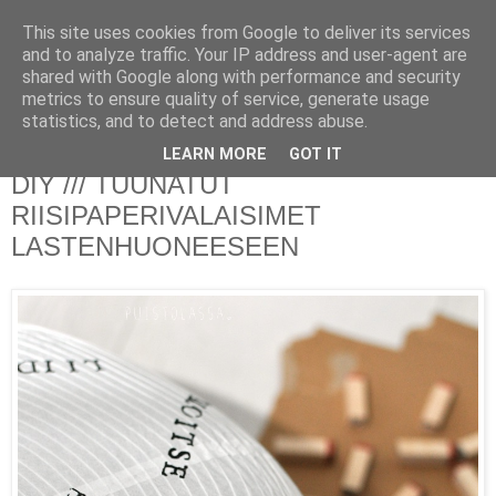
This site uses cookies from Google to deliver its services
PUISTOLASSA
and to analyze traffic. Your IP address and user-agent are
shared with Google along with performance and security
metrics to ensure quality of service, generate usage
BLOG BY PETRA L.
statistics, and to detect and address abuse.
LEARN MORE
GOT IT
maanantai 20. tammikuuta 2014
DIY /// TUUNATUT
RIISIPAPERIVALAISIMET
LASTENHUONEESEEN