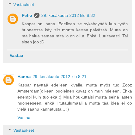
Vastaukset
Petra
29. kesäkuuta 2012 klo 8.32
Kaspar on ihana. Edelleen se sykähdyttää kun tytön
huoneessa käy, siis monta kertaa päivässä. Mutta en
mä halua samaa mitä jo on ollut. Ehkä. Luultavasti. Tai
sitten joo ;D
Vastaa
Hanna
29. kesäkuuta 2012 klo 8.21
Kaspar näyttää edelleen kivalle, mutta myös tuo Zooz
Amsterdam(oikean puoleinen kuva) on mun mieleen. Ehkä
enempi kuin tuo eka :) Mua houkuttaisi musta seinä lasten
huoneeseen, ehkä liitutaulumaalilla mutta tää idea ei oo
vielä saanu kannatusta... :)
Vastaa
Vastaukset