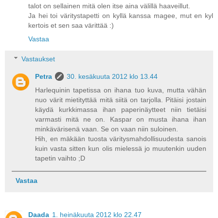
talot on sellainen mitä olen itse aina välillä haaveillut.
Ja hei toi väritystapetti on kyllä kanssa magee, mut en kyl
kertois et sen saa värittää :)
Vastaa
Vastaukset
Petra
30. kesäkuuta 2012 klo 13.44
Harlequinin tapetissa on ihana tuo kuva, mutta vähän
nuo värit mietityttää mitä siitä on tarjolla. Pitäisi jostain
käydä kurkkimassa ihan paperinäytteet niin tietäisi
varmasti mitä ne on. Kaspar on musta ihana ihan
minkävärisenä vaan. Se on vaan niin suloinen.
Hih, en mäkään tuosta väritysmahdollisuudesta sanois
kuin vasta sitten kun olis mielessä jo muutenkin uuden
tapetin vaihto ;D
Vastaa
Daada
1. heinäkuuta 2012 klo 22.47