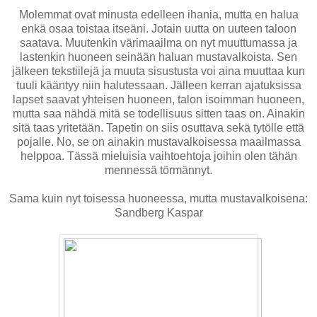
Molemmat ovat minusta edelleen ihania, mutta en halua
enkä osaa toistaa itseäni. Jotain uutta on uuteen taloon
saatava. Muutenkin värimaailma on nyt muuttumassa ja
lastenkin huoneen seinään haluan mustavalkoista. Sen
jälkeen tekstiilejä ja muuta sisustusta voi aina muuttaa kun
tuuli kääntyy niin halutessaan. Jälleen kerran ajatuksissa
lapset saavat yhteisen huoneen, talon isoimman huoneen,
mutta saa nähdä mitä se todellisuus sitten taas on. Ainakin
sitä taas yritetään. Tapetin on siis osuttava sekä tytölle että
pojalle. No, se on ainakin mustavalkoisessa maailmassa
helppoa. Tässä mieluisia vaihtoehtoja joihin olen tähän
mennessä törmännyt.
Sama kuin nyt toisessa huoneessa, mutta mustavalkoisena:
Sandberg Kaspar