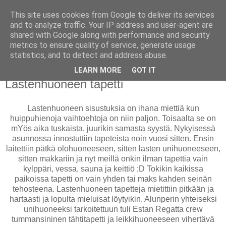
This site uses cookies from Google to deliver its services
PUISTOLASSA
and to analyze traffic. Your IP address and user-agent are
shared with Google along with performance and security
metrics to ensure quality of service, generate usage
BLOG BY PETRA L.
statistics, and to detect and address abuse.
LEARN MORE
GOT IT
torstai 28. kesäkuuta 2012
Lastenhuoneen tapetti
Lastenhuoneen sisustuksia on ihana miettiä kun
huippuhienoja vaihtoehtoja on niin paljon. Toisaalta se on
mYös aika tuskaista, juurikin samasta syystä. Nykyisessä
asunnossa innostuttiin tapeteista noin vuosi sitten. Ensin
laitettiin pätkä olohuoneeseen, sitten lasten unihuoneeseen,
sitten makkariin ja nyt meillä onkin ilman tapettia vain
kylppäri, vessa, sauna ja keittiö ;D Tokikin kaikissa
paikoissa tapetti on vain yhden tai maks kahden seinän
tehosteena. Lastenhuoneen tapetteja mietittiin pitkään ja
hartaasti ja lopulta mieluisat löytyikin. Alunperin yhteiseksi
unihuoneeksi tarkoitettuun tuli Estan Regatta crew
tummansininen tähtitapetti ja leikkihuoneeseen vihertävä