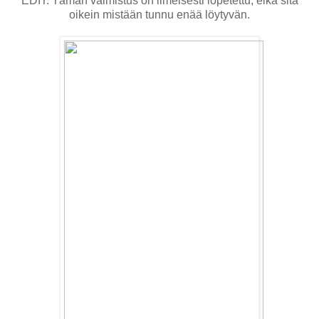
EDIT: Tämän valmistus on ilmeisesti lopetettu, eikä sitä
oikein mistään tunnu enää löytyvän.