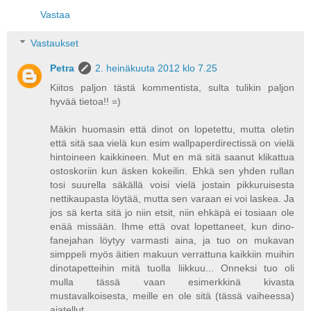
Vastaa
Vastaukset
Petra
2. heinäkuuta 2012 klo 7.25
Kiitos paljon tästä kommentista, sulta tulikin paljon
hyvää tietoa!! =)
Mäkin huomasin että dinot on lopetettu, mutta oletin
että sitä saa vielä kun esim wallpaperdirectissä on vielä
hintoineen kaikkineen. Mut en mä sitä saanut klikattua
ostoskoriin kun äsken kokeilin. Ehkä sen yhden rullan
tosi suurella säkällä voisi vielä jostain pikkuruisesta
nettikaupasta löytää, mutta sen varaan ei voi laskea. Ja
jos sä kerta sitä jo niin etsit, niin ehkäpä ei tosiaan ole
enää missään. Ihme että ovat lopettaneet, kun dino-
fanejahan löytyy varmasti aina, ja tuo on mukavan
simppeli myös äitien makuun verrattuna kaikkiin muihin
dinotapetteihin mitä tuolla liikkuu... Onneksi tuo oli
mulla tässä vaan esimerkkinä kivasta
mustavalkoisesta, meille en ole sitä (tässä vaiheessa)
ajatellut.