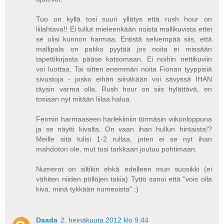
Tuo on kyllä tosi suuri yllätys että rush hour on
liilahtava!! Ei tullut mieleenkään noista mallikuvista ettei
se olisi kunnon harmaa. Entistä selvempää siis, että
mallipala on pakko pyytää jos noita ei missään
tapettikirjasta pääse katsomaan. Ei noihin nettikuviin
voi luottaa. Tai sitten enemmän noita Fionan tyyppisiä
sivustoja - josko eihän siinäkään voi sävyssä IHAN
täysin varma olla. Rush hour on siis hylättävä, en
tosiaan nyt mitään liilaa halua.
Fermin harmaaseen harlekiiniin törmäsin viikonloppuna
ja se näytti kivalta. On vaan ihan hullun hintaista!?
Meille sitä tulisi 1-2 rullaa, joten ei se nyt ihan
mahdoton ole, mut tosi tarkkaan joutuu pohtimaan.
Numerot on siltikin ehkä edelleen mun suosikki (ei
vähiten niiden pöllöjen takia) Tyttö sanoi että "vois olla
kiva, minä tykkään numeoista" ;)
Daada
2. heinäkuuta 2012 klo 9.44