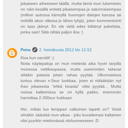
jokaiseen aiheeseen täällä, mutta tämä mun lukeminen
on näin kesällä entistä pikaisempaa ja satunnaisempaa
(milloin autossa kännyllä huonojen datojen kanssa tai
mökillä akun ollessa jo lähes tyhjä), joten kommentointi
on taas jäänyt. En ole vielä edes kiittänyt paketista,
jonka sain! Siitä riittää paljon iloa :)
Petra
2. heinäkuuta 2012 klo 12.52
Kiva kun varoitit! :)
Noita näytepaloja on mun mielestä aika hyvin tarjolla
monessa nettikaupassa, mutta useimmiten taitavat
siitäkin palasta jotain rahaa pyytää. Ulkomaisissa
tuntuu olevan n.5eur luokkaa, joten ei niitääkään nyt
ihan jokaisesta "ehkä kivasta" viitsi pyytää... Mutta
noissa kalleimissa se on kyllä pakko, enemmän
harmittaa 2-300eur hukkaan.
Hei, mikäs tuo lemppari valkoinen tapetti on? Voisit
siinäkin säästää mun aikaa - joku kuvailemasi kaltainen
olisi juurikin mietinnässä olohuoneeseen ;D