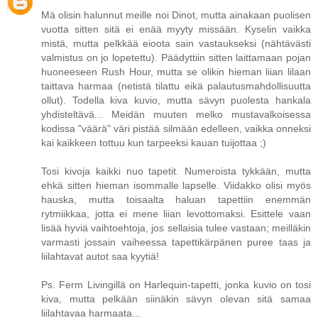
Mä olisin halunnut meille noi Dinot, mutta ainakaan puolisen
vuotta sitten sitä ei enää myyty missään. Kyselin vaikka
mistä, mutta pelkkää eioota sain vastaukseksi (nähtävästi
valmistus on jo lopetettu). Päädyttiin sitten laittamaan pojan
huoneeseen Rush Hour, mutta se olikin hieman liian lilaan
taittava harmaa (netistä tilattu eikä palautusmahdollisuutta
ollut). Todella kiva kuvio, mutta sävyn puolesta hankala
yhdisteltävä... Meidän muuten melko mustavalkoisessa
kodissa "väärä" väri pistää silmään edelleen, vaikka onneksi
kai kaikkeen tottuu kun tarpeeksi kauan tuijottaa ;)
Tosi kivoja kaikki nuo tapetit. Numeroista tykkään, mutta
ehkä sitten hieman isommalle lapselle. Viidakko olisi myös
hauska, mutta toisaalta haluan tapettiin enemmän
rytmiikkaa, jotta ei mene liian levottomaksi. Esittele vaan
lisää hyviä vaihtoehtoja, jos sellaisia tulee vastaan; meilläkin
varmasti jossain vaiheessa tapettikärpänen puree taas ja
liilahtavat autot saa kyytiä!
Ps. Ferm Livingillä on Harlequin-tapetti, jonka kuvio on tosi
kiva, mutta pelkään siinäkin sävyn olevan sitä samaa
liilahtavaa harmaata...