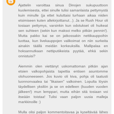
Ajattelin varoittaa sinua Dinojen sukupuuttoon
kuolemisesta, ettei sinulle tulisi samanlaista pettymystä
kuin minulle (ja ettet kuluttaisi turhaan aikaa niiden
etsimiseen kuten allekirjoittanut...). Ja se Rush Hour oli
tosiaan pettymys, varsinkin kun odotukset oli huikeat
sen suhteen (sekin kun maksoi melko pitkän pennin!).
Mutta pakko kai se on jatkossakin nettikauppoihin
luottaa, kun livekauppojen valikoimat on niin surkeita
ainakin täällä meidän korkeuksilla. Mallipalaa en
hoksannutkaan nettiputiikeista pyytää, ehkä sekin
onnistuisi?
Aiemmin olen viettänyt uskomattoman pitkän ajan
etsien valkopohjaista tapettia entisen asuntomme
olohuoneeseen. Jos kuvio oli kiva, pohja oli taatusti
luonnonvaalea tai "likaisen" valkoinen. Lopulta löysin
täydellisen yksilön ja se on edelleen (kuuden vuoden
jälkeen!) mun lemppari, mutta eihän sitä tosiaan voi
itseään toistaa! Tulisi vaan paljon uusia malleja
markkinoille :)
Mulla olisi paljon kommentoitavaa ja kyseltävää lähes