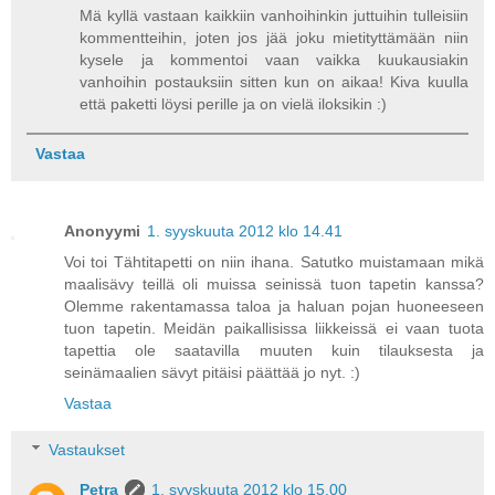
Mä kyllä vastaan kaikkiin vanhoihinkin juttuihin tulleisiin
kommentteihin, joten jos jää joku mietityttämään niin
kysele ja kommentoi vaan vaikka kuukausiakin
vanhoihin postauksiin sitten kun on aikaa! Kiva kuulla
että paketti löysi perille ja on vielä iloksikin :)
Vastaa
Anonyymi
1. syyskuuta 2012 klo 14.41
Voi toi Tähtitapetti on niin ihana. Satutko muistamaan mikä
maalisävy teillä oli muissa seinissä tuon tapetin kanssa?
Olemme rakentamassa taloa ja haluan pojan huoneeseen
tuon tapetin. Meidän paikallisissa liikkeissä ei vaan tuota
tapettia ole saatavilla muuten kuin tilauksesta ja
seinämaalien sävyt pitäisi päättää jo nyt. :)
Vastaa
Vastaukset
Petra
1. syyskuuta 2012 klo 15.00