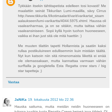
Tykkään itsekin tähtitapetista edelleen tosi kovasti! Me
maalattiin seinät Tikkurilan Lumi-maalilla, sävy Cirrus
http://www.tikkurila.fi/kotimaalarit/varit/varikartat_sisam
aalaukseen/lumi-varikartta/4044.5975.xhtml. Haussa oli
vaaleanharmaa, ja on se sitäkin, mutta taittaa vähän
vaaleansiniseen. Sopii kyllä hyvin tuohon huoneeseen,
vaikka ei ihan just sitä ole mitä haettiin :)
Me muuten tilattiin tapetti Hollannista ja saatiin kaksi
rullaa postikuluineen edullisemmin kuin mistään täältä.
Nyt kun katsoin niin sitä nimenomaista liikettä ei enää
ole olemassakaan, mutta kannattaa varmaan vähän
surffailla ja googletella Esta Regatta crew stars / big
star tapetteja ;)
Vastaa
JaNiKa
19. lokakuuta 2012 klo 22.36
Hauska sattuma, mutta meidän neidin huoneeseen on
tulossa juurikin tuota Regatta Crewn beigeä isoa tähteä :D!