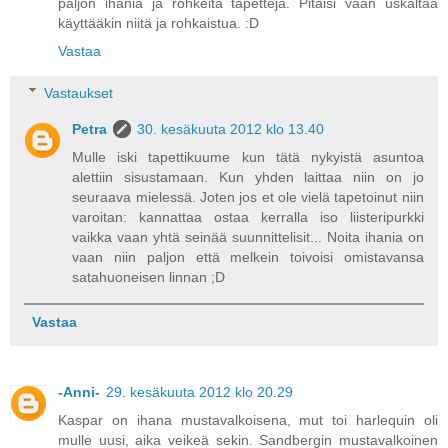
paljon ihania ja rohkeita tapetteja. Pitäisi vaan uskaltaa
käyttääkin niitä ja rohkaistua. :D
Vastaa
Vastaukset
Petra
30. kesäkuuta 2012 klo 13.40
Mulle iski tapettikuume kun tätä nykyistä asuntoa
alettiin sisustamaan. Kun yhden laittaa niin on jo
seuraava mielessä. Joten jos et ole vielä tapetoinut niin
varoitan: kannattaa ostaa kerralla iso liisteripurkki
vaikka vaan yhtä seinää suunnittelisit... Noita ihania on
vaan niin paljon että melkein toivoisi omistavansa
satahuoneisen linnan ;D
Vastaa
-Anni-
29. kesäkuuta 2012 klo 20.29
Kaspar on ihana mustavalkoisena, mut toi harlequin oli
mulle uusi, aika veikeä sekin. Sandbergin mustavalkoinen