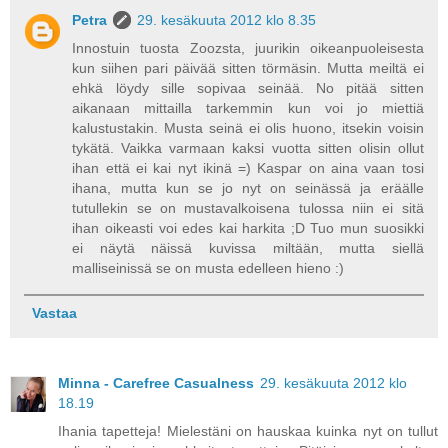
Petra
29. kesäkuuta 2012 klo 8.35
Innostuin tuosta Zoozsta, juurikin oikeanpuoleisesta
kun siihen pari päivää sitten törmäsin. Mutta meiltä ei
ehkä löydy sille sopivaa seinää. No pitää sitten
aikanaan mittailla tarkemmin kun voi jo miettiä
kalustustakin. Musta seinä ei olis huono, itsekin voisin
tykätä. Vaikka varmaan kaksi vuotta sitten olisin ollut
ihan että ei kai nyt ikinä =) Kaspar on aina vaan tosi
ihana, mutta kun se jo nyt on seinässä ja eräälle
tutullekin se on mustavalkoisena tulossa niin ei sitä
ihan oikeasti voi edes kai harkita ;D Tuo mun suosikki
ei näytä näissä kuvissa miltään, mutta siellä
malliseinissä se on musta edelleen hieno :)
Vastaa
Minna - Carefree Casualness
29. kesäkuuta 2012 klo
18.19
Ihania tapetteja! Mielestäni on hauskaa kuinka nyt on tullut