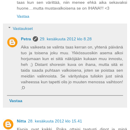
taas kun sen värittää, niin menee ehkä aika sekavaksi
huone....mutta mustavalkoisena se on IHANA!!! <3
Vastaa
Vastaukset
Petra
29. kesäkuuta 2012 klo 8.28
Aika vaikeeta se valinta taas kerran on, yhtenä päivänä
tuo ja toisena joku muu. Ykkössuosikin asema alkoi
horjumaan kun ei siitä näköjään kukaan muu innostu,
heh ;) Distant shoresin kuva on ihana, mutta sitä ei
taida saada puhtaan valkoisena, joten se poistaa sen
meidän valinnoista. Se värityslupa tuliskin just siinä
vaiheessa kun tapetti olis jo muuten menossa vaihtoon!
;D
Vastaa
Nitta
28. kesäkuuta 2012 klo 15.41
Kivoja ovat kaikki. Poika ottaisi taatusti dinot ja minä