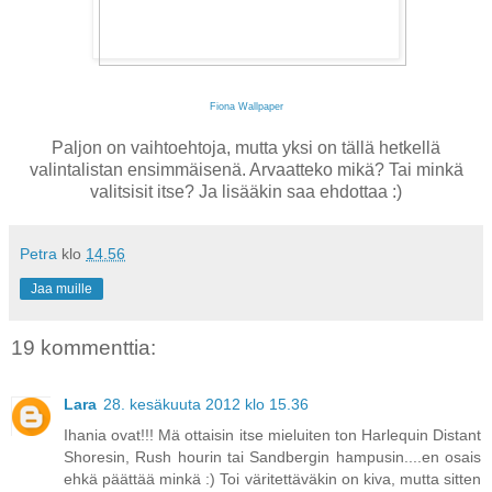
Fiona Wallpaper
Paljon on vaihtoehtoja, mutta yksi on tällä hetkellä
valintalistan ensimmäisenä. Arvaatteko mikä? Tai minkä
valitsisit itse? Ja lisääkin saa ehdottaa :)
Petra
klo
14.56
Jaa muille
19 kommenttia:
Lara
28. kesäkuuta 2012 klo 15.36
Ihania ovat!!! Mä ottaisin itse mieluiten ton Harlequin Distant
Shoresin, Rush hourin tai Sandbergin hampusin....en osais
ehkä päättää minkä :) Toi väritettäväkin on kiva, mutta sitten