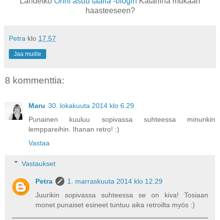
Lähdetkö
Onni asuu täällä -blogin
Katariina mukaan
haasteeseen?
Petra
klo
17.57
Jaa muille
8 kommenttia:
Maru
30. lokakuuta 2014 klo 6.29
Punainen kuuluu sopivassa suhteessa minunkin
lemppareihin. Ihanan retro! :)
Vastaa
Vastaukset
Petra
1. marraskuuta 2014 klo 12.29
Juurikin sopivassa suhteessa se on kiva! Tosiaan
monet punaiset esineet tuntuu aika retroilta myös :)