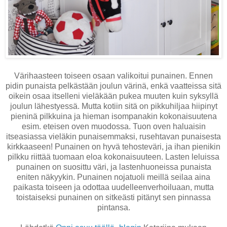
Värihaasteen toiseen osaan valikoitui punainen. Ennen
pidin punaista pelkästään joulun värinä, enkä vaatteissa sitä
oikein osaa itselleni vieläkään pukea muuten kuin syksyllä
joulun lähestyessä. Mutta kotiin sitä on pikkuhiljaa hiipinyt
pieninä pilkkuina ja hieman isompanakin kokonaisuutena
esim. eteisen oven muodossa. Tuon oven haluaisin
itseasiassa vieläkin punaisemmaksi, rusehtavan punaisesta
kirkkaaseen! Punainen on hyvä tehosteväri, ja ihan pienikin
pilkku riittää tuomaan eloa kokonaisuuteen. Lasten leluissa
punainen on suosittu väri, ja lastenhuoneissa punaista
eniten näkyykin. Punainen nojatuoli meillä seilaa aina
paikasta toiseen ja odottaa uudelleenverhoiluaan, mutta
toistaiseksi punainen on sitkeästi pitänyt sen pinnassa
pintansa.