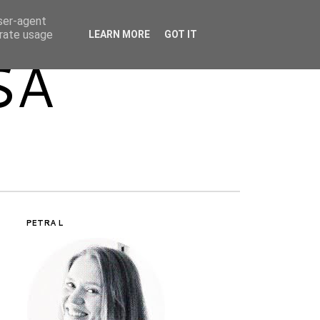
user-agent
erate usage
LEARN MORE
GOT IT
SA
PETRA L