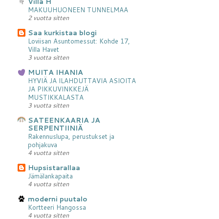
Villa H
MAKUUHUONEEN TUNNELMAA
2 vuotta sitten
Saa kurkistaa blogi
Loviisan Asuntomessut: Kohde 17,
Villa Havet
3 vuotta sitten
MUITA IHANIA
HYVIÄ JA ILAHDUTTAVIA ASIOITA
JA PIKKUVINKKEJÄ
MUSTIKKALASTA
3 vuotta sitten
SATEENKAARIA JA
SERPENTIINIÄ
Rakennuslupa, perustukset ja
pohjakuva
4 vuotta sitten
Hupsistarallaa
Jämälankapaita
4 vuotta sitten
moderni puutalo
Kortteeri Hangossa
4 vuotta sitten