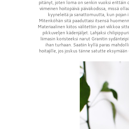
pitänyt, joten loma on senkin vuoksi erittäi
viimeinen hoitopäivä päiväkodissa, missä ollaan
kyyneleitä ja sanattomuutta, kun pojan i
Mitenköhän sitä paaduttaisi itsensä huomenna,
Materiaalinen kiitos välitettiin pari viikkoa sit
pikkuveljen kädenjäljet. Lahjaksi chilipippu
liimasin koristeeksi narut Granitin sydänteipi
ihan turhaan. Saatiin kyllä paras mahdolline
hoitajille, jos joskus tänne satutte eksymään