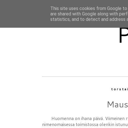
This site uses cookies from Google to d
are shared with Google along with perf
statistics, and to detect and address 
torsta
Maus
Huomenna on ihana päivä. Viimeinen ru
nimenomaisessa toimistossa olenkin istunut 