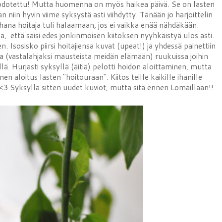
n odotettu! Mutta huomenna on myös haikea päivä. Se on lasten
 niin hyvin viime syksystä asti viihdytty. Tänään jo harjoittelin
hana hoitaja tuli halaamaan, jos ei vaikka enää nähdäkään.
 että saisi edes jonkinmoisen kiitoksen nyyhkäistyä ulos asti.
ten. Isosisko piirsi hoitajiensa kuvat (upeat!) ja yhdessä painettiin
ria (vastalahjaksi mausteista meidän elämään) ruukuissa joihin
llä. Hurjasti syksyllä (äitiä) pelotti hoidon aloittaminen, mutta
n aloitus lasten "hoitouraan". Kiitos teille kaikille ihanille
 <3 Syksyllä sitten uudet kuviot, mutta sitä ennen Lomaillaan!!