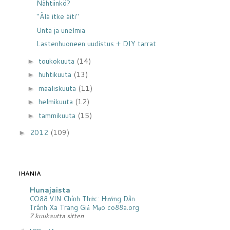
Nähtiinkö?
"Älä itke äiti"
Unta ja unelmia
Lastenhuoneen uudistus + DIY tarrat
toukokuuta
(14)
►
huhtikuuta
(13)
►
maaliskuuta
(11)
►
helmikuuta
(12)
►
tammikuuta
(15)
►
2012
(109)
►
IHANIA
Hunajaista
CO88.VIN Chính Thức: Hướng Dẫn
Tránh Xa Trang Giả Mạo co88a.org
7 kuukautta sitten