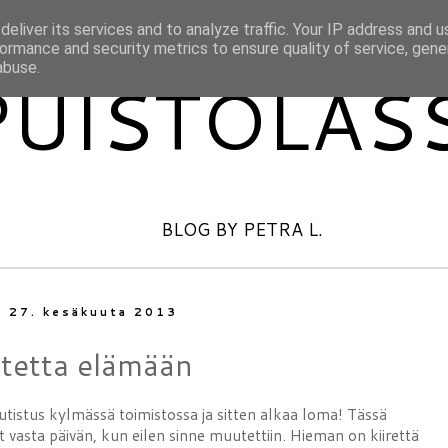
eliver its services and to analyze traffic. Your IP address and 
ormance and security metrics to ensure quality of service, gen
abuse.
PUISTOLAS
BLOG BY PETRA L.
i 27. kesäkuuta 2013
tetta elämään
tistus kylmässä toimistossa ja sitten alkaa loma! Tässä
vasta päivän, kun eilen sinne muutettiin. Hieman on kiirettä