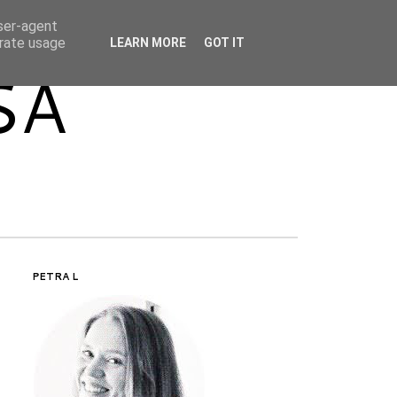
user-agent
erate usage
LEARN MORE
GOT IT
SA
PETRA L