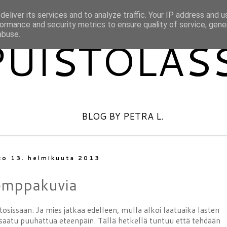
eliver its services and to analyze traffic. Your IP address and 
ormance and security metrics to ensure quality of service, gen
abuse.
PUISTOLAS
BLOG BY PETRA L.
kko 13. helmikuuta 2013
mppakuvia
tosissaan. Ja mies jatkaa edelleen, mulla alkoi laatuaika lasten
 saatu puuhattua eteenpäin. Tällä hetkellä tuntuu että tehdään