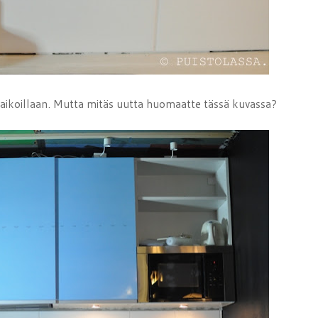
 paikoillaan. Mutta mitäs uutta huomaatte tässä kuvassa?