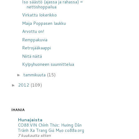
Iso säästö (ajassa ja rahassa) =
nettishoppailua
Virkattu lokerikko
Maija Poppasen laukku
Arvottu on!
Remppakuvia
Retrojääkaappi
Niitä näitä
Kylpyhuoneen suunnittelua
tammikuuta
(15)
►
2012
(109)
►
IHANIA
Hunajaista
CO88.VIN Chính Thức: Hướng Dẫn
Tránh Xa Trang Giả Mạo co88a.org
7 kuukautta sitten