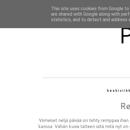
This site uses cookies from Google to d
are shared with Google along with perf
statistics, and to detect and address 
keskivii
Re
Viimeiset neljä päivää on tehty remppaa ihan 
kanssa. Vähän kuvia talteen siitä mitä nyt on