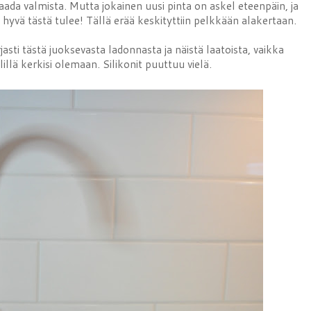
saada valmista. Mutta jokainen uusi pinta on askel eteenpäin, ja
ä hyvä tästä tulee! Tällä erää keskityttiin pelkkään alakertaan.
asti tästä juoksevasta ladonnasta ja näistä laatoista, vaikka
lillä kerkisi olemaan. Silikonit puuttuu vielä.