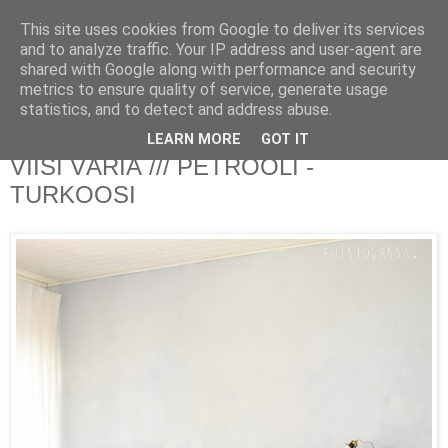
This site uses cookies from Google to deliver its services
PUISTOLASSA
and to analyze traffic. Your IP address and user-agent are
shared with Google along with performance and security
metrics to ensure quality of service, generate usage
BLOG BY PETRA L.
statistics, and to detect and address abuse.
LEARN MORE
GOT IT
maanantai 10. marraskuuta 2014
VIISI VÄRIÄ /// PETROOLI -
TURKOOSI