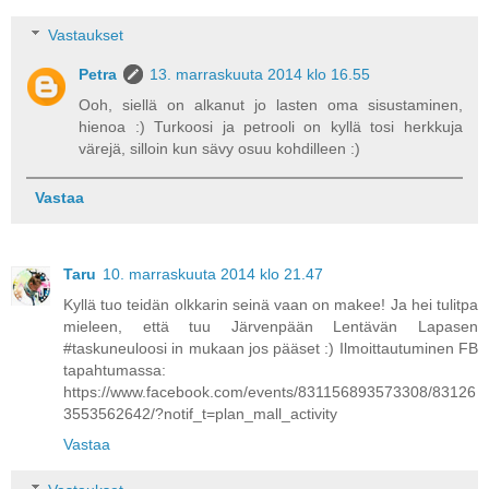
Vastaukset
Petra
13. marraskuuta 2014 klo 16.55
Ooh, siellä on alkanut jo lasten oma sisustaminen,
hienoa :) Turkoosi ja petrooli on kyllä tosi herkkuja
värejä, silloin kun sävy osuu kohdilleen :)
Vastaa
Taru
10. marraskuuta 2014 klo 21.47
Kyllä tuo teidän olkkarin seinä vaan on makee! Ja hei tulitpa
mieleen, että tuu Järvenpään Lentävän Lapasen
#taskuneuloosi in mukaan jos pääset :) Ilmoittautuminen FB
tapahtumassa:
https://www.facebook.com/events/831156893573308/83126
3553562642/?notif_t=plan_mall_activity
Vastaa