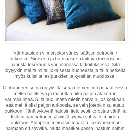
Värihaasteen viimeiseksi väriksi säästin petroolin /
turkoosin. Siniseen ja harmaaseen taittava turkoosi on
minusta tosi kaunis väri monessa tarkoituksessa. Sitä
löytyykin meiltä miltei jokaisesta huoneesta ja tällä hetkellä
myös kuistilta lasipurkkien ja kynttilän muodossa.
Olohuoneen seinä on yksittäisenä elementtinä periaatteessa
melko hallitseva ja määrittää aika paljon alakerran
värimaailmaa. Siitä huolimatta mietin harvoin, jos koskaan,
että meillä olisi paljon turkoosia, se vain jotenkin sulautuu
joukkoon. Tänä syksynä halusin tietoisesti korostaa väriä, ja
lisäsin pari petroolinsävyistä tyynyä sohvalle muiden
joukkoon. Alunperin meinasin maalata liukuväriseinän
harmaan eri sävyillä, mutta maalikaupassa ihastuin näihin